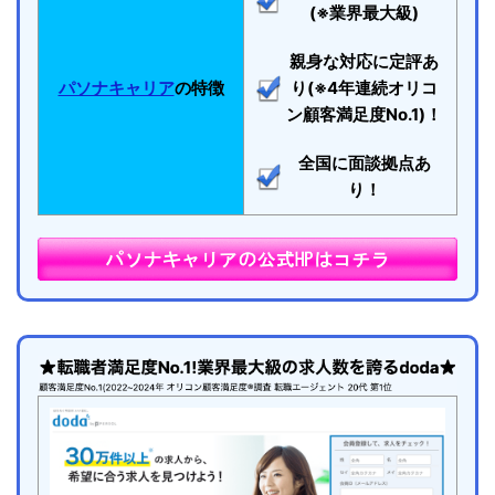
(※業界最大級)
親身な対応に定評あ
パソナキャリア
の特徴
り(※4年連続オリコ
ン顧客満足度No.1)！
全国に面談拠点あ
り！