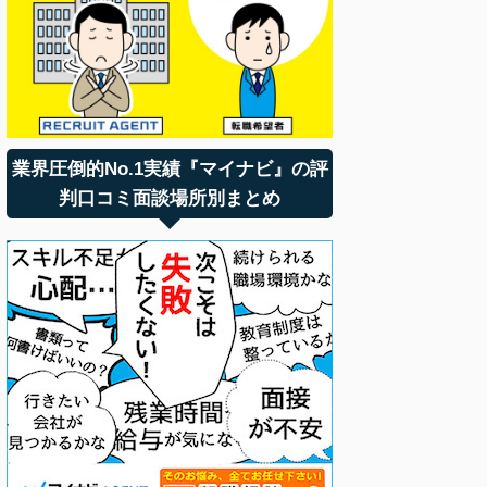
業界圧倒的No.1実績『マイナビ』の評
判口コミ面談場所別まとめ