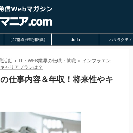
【47都道府県別転職】
doda
ハタラクティ
職活動
>
IT・WEB業界の転職・就職
>
インフラエン
キャリアプランは？
の仕事内容＆年収！将来性やキ