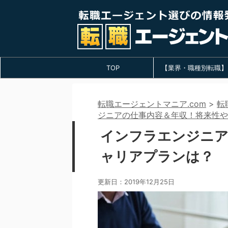
TOP
【業界・職種別転職】
転職エージェントマニア.com
>
転
ジニアの仕事内容＆年収！将来性や
インフラエンジニア
ャリアプランは？
更新日：
2019年12月25日