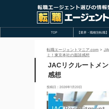
TOP
【業界・職種別転職】
転職エージェントマニア.com
>
J
ミ！東京本社の面談感想
JACリクルートメ
感想
投稿日：
2026年1月20日