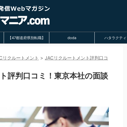
【47都道府県別転職】
doda
ハタラクティ
ACリクルートメント
>
JACリクルートメント評判口コ
ント評判口コミ！東京本社の面談