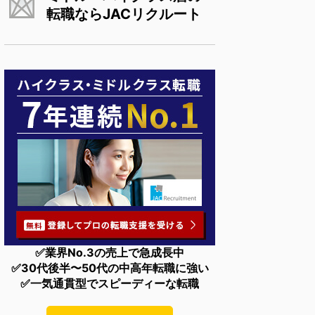
転職ならJACリクルート
✅業界No.3の売上で急成長中
✅30代後半〜50代の中高年転職に強い
✅一気通貫型でスピーディーな転職