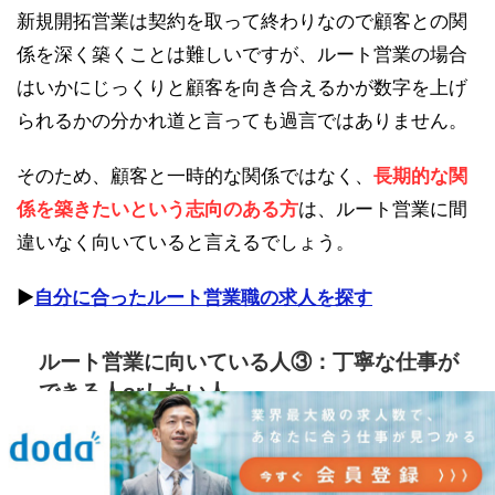
新規開拓営業は契約を取って終わりなので顧客との関
係を深く築くことは難しいですが、ルート営業の場合
はいかにじっくりと顧客を向き合えるかが数字を上げ
られるかの分かれ道と言っても過言ではありません。
そのため、顧客と一時的な関係ではなく、
長期的な関
係を築きたいという志向のある方
は、ルート営業に間
違いなく向いていると言えるでしょう。
▶︎
自分に合ったルート営業職の求人を探す
ルート営業に向いている人③：丁寧な仕事が
できる人orしたい人
ルート営業はお伝えしている通り、顧客と深く付き合
っていく職種なので、
丁寧な仕事ができる人
の方が顧