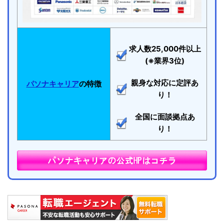
求人数25,000件以上
(※業界3位)
親身な対応に定評あ
パソナキャリア
の特徴
り！
全国に面談拠点あ
り！