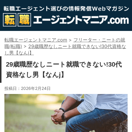
転職エージェントマニア.com
>
フリーター・ニートの就
職(転職)
>
29歳職歴なしニート就職できない!30代資格な
し男【なんj】
29歳職歴なしニート就職できない!30代
資格なし男【なんj】
投稿日：
2026年2月24日