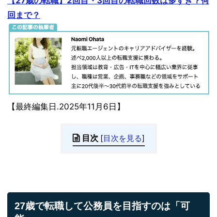
【27歳の転職】2回目・3回目の転職回数は多すぎ？何
回まで？
【最終編集日.2025年11月6日】
目次
[
目次を見る
]
27歳で転職して公務員を目指すのは「可