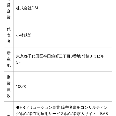
営
株式会社D&I
企
業
代
表
小林鉄郎
者
所
東京都千代田区神田錦町三丁目3番地 竹橋3-3ビル
在
5F
地
従
業
100名
員
数
●HRソリューション事業 障害者雇用コンサルティン
グ/障害者在宅雇用サービス/障害者求人サイト『BAB