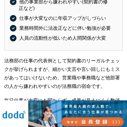
他の事業部から嫌われやすい(契約書の修
正など)
仕事が大変なのに年収アップがしづらい
業務時間外に法改正などに伴い勉強が必要
人員の流動性が低いため人間関係が大変
法務部の仕事の代表例として契約書のリーガルチェッ
クが挙げられますが、細かい文言や言い回しにもミス
があってはいけないため、営業職や事務職など他部署
の人から嫌われやすいのが法務職の宿命です。
毎日仕事が大変にも関わらず、成果が見えにくく数値
化しにくいため年収アップの基準も明確ではなく、な
かなかキャリアアップ・年収アップが思うように行き
づらい法務部の人は意外と多いです。