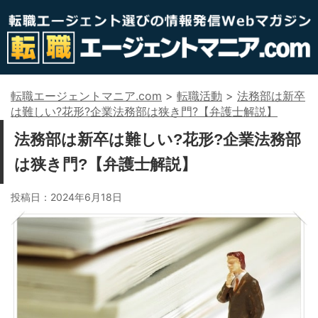
転職エージェントマニア.com
>
転職活動
>
法務部は新卒
は難しい?花形?企業法務部は狭き門?【弁護士解説】
法務部は新卒は難しい?花形?企業法務部
は狭き門?【弁護士解説】
投稿日：
2024年6月18日