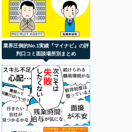
業界圧倒的No.1実績『マイナビ』の評
判口コミ面談場所別まとめ