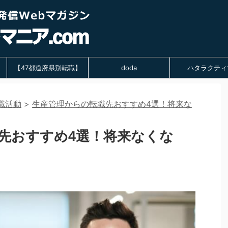
【47都道府県別転職】
doda
ハタラクティ
職活動
>
生産管理からの転職先おすすめ4選！将来な
先おすすめ4選！将来なくな