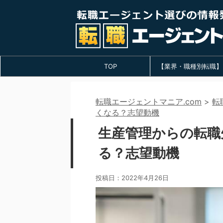
TOP
【業界・職種別転職】
転職エージェントマニア.com
>
転
くなる？志望動機
生産管理からの転職
る？志望動機
投稿日：
2022年4月26日