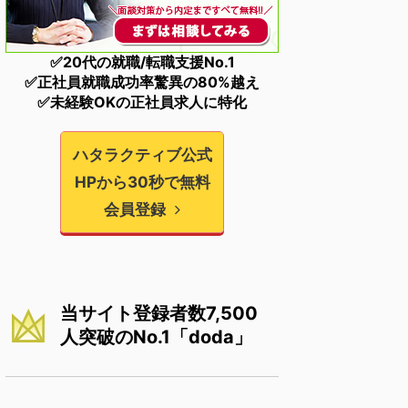
✅20代の就職/転職支援No.1
✅正社員就職成功率驚異の80%越え
✅未経験OKの正社員求人に特化
ハタラクティブ公式
HPから30秒で無料
会員登録
当サイト登録者数7,500
人突破のNo.1「doda」