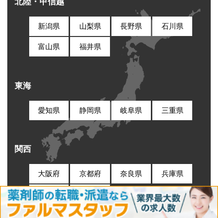
北陸・甲信越
新潟県
山梨県
長野県
石川県
富山県
福井県
東海
愛知県
静岡県
岐阜県
三重県
関西
大阪府
京都府
奈良県
兵庫県
滋賀県
和歌山県