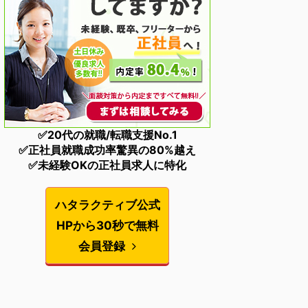
✅20代の就職/転職支援No.1
✅正社員就職成功率驚異の80%越え
✅未経験OKの正社員求人に特化
ハタラクティブ公式
HPから30秒で無料
会員登録