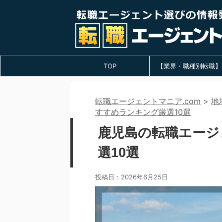
TOP
【業界・職種別転職】
転職エージェントマニア.com
>
地
すすめランキング厳選10選
鹿児島の転職エージ
選10選
投稿日：
2026年6月25日