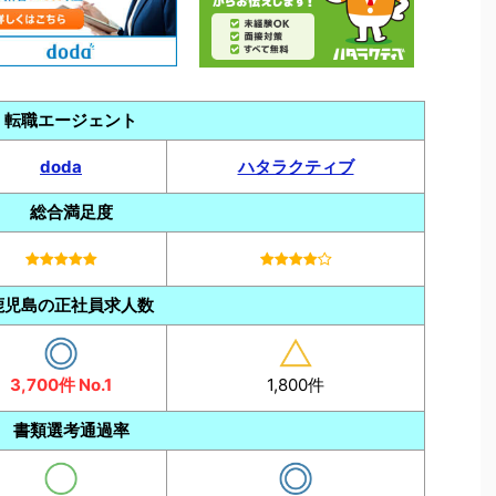
転職エージェント
doda
ハタラクティブ
総合満足度
鹿児島の正社員求人数
3,700件 No.1
1,800件
書類選考通過率