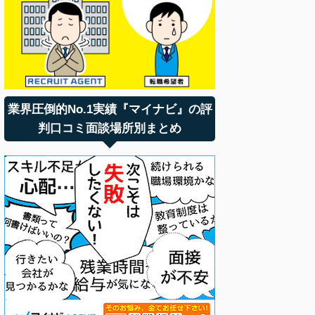
業界圧倒的No.1実績『マイナビ』の評
判口コミ面談場所別まとめ