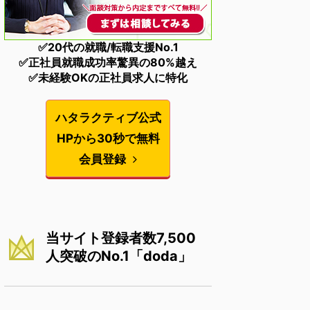
✅20代の就職/転職支援No.1
✅正社員就職成功率驚異の80%越え
✅未経験OKの正社員求人に特化
ハタラクティブ公式
HPから30秒で無料
会員登録
当サイト登録者数7,500
人突破のNo.1「doda」