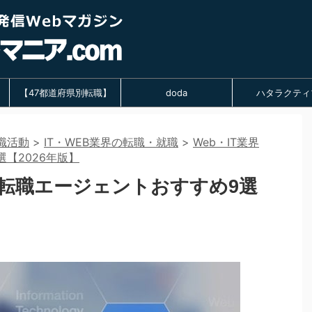
【47都道府県別転職】
doda
ハタラクティ
職活動
>
IT・WEB業界の転職・就職
>
Web・IT業界
【2026年版】
い転職エージェントおすすめ9選