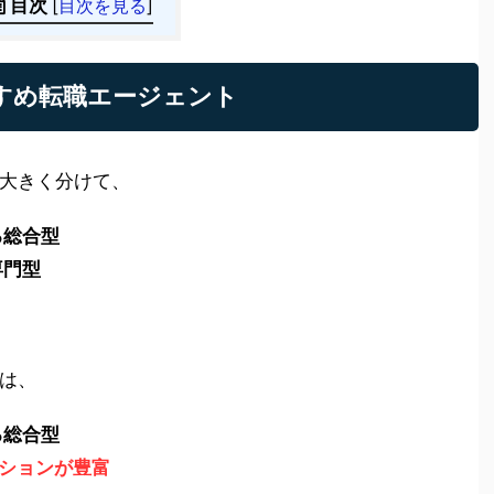
目次
[
目次を見る
]
すすめ転職エージェント
大きく分けて、
る総合型
専門型
は、
る総合型
ションが豊富