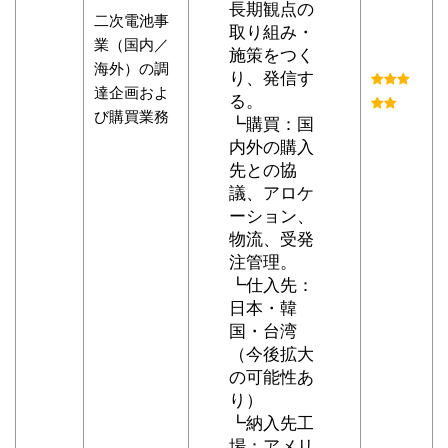
長期観点の
二次電池事
取り組み・
業（国内／
施策をつく
海外）の調
り、発信す
達企画およ
る。
び購買業務
┗購買：国
内外の購入
先との協
議、アロケ
ーション、
物流、受発
注管理。
┗仕入先：
日本・韓
国・台湾
（今後拡大
の可能性あ
り）
┗納入先工
場：アメリ