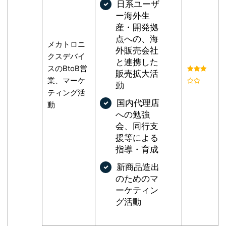
日系ユーザ
ー海外生
産・開発拠
点への、海
メカトロニ
外販売会社
クスデバイ
と連携した
スのBtoB営
販売拡大活
業、マーケ
動
ティング活
国内代理店
動
への勉強
会、同行支
援等による
指導・育成
新商品造出
のためのマ
ーケティン
グ活動