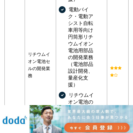
電動バイ
ク・電動ア
シスト自転
車用等向け
円筒形リチ
ウムイオン
電池用部品
リチウムイ
の開発業務
オン電池セ
（電池部品
ルの開発業
設計開発、
務
量産化支
援）
リチウムイ
オン電池の
営業活動
（国内・中
国・EU・
USAなど）