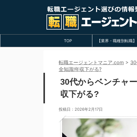
TOP
【業界・職種別転職】
転職エージェントマニア.com
>
3
全知識!年収下がる?
30代からベンチャ
収下がる?
投稿日：
2026年2月17日