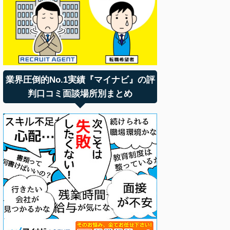
業界圧倒的No.1実績『マイナビ』の評
判口コミ面談場所別まとめ