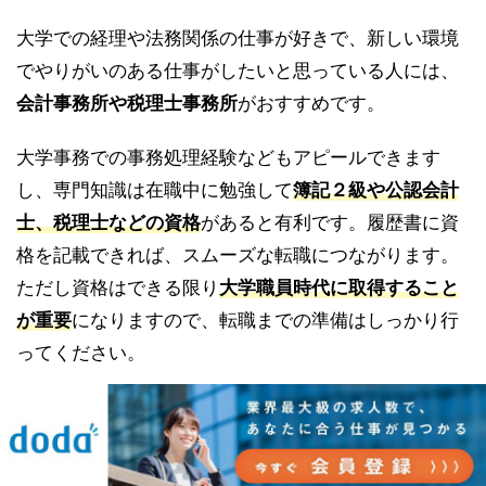
大学での経理や法務関係の仕事が好きで、新しい環境
でやりがいのある仕事がしたいと思っている人には、
会計事務所や税理士事務所
がおすすめです。
大学事務での事務処理経験などもアピールできます
し、専門知識は在職中に勉強して
簿記２級や公認会計
士、税理士などの資格
があると有利です。履歴書に資
格を記載できれば、スムーズな転職につながります。
ただし資格はできる限り
大学職員時代に取得すること
が重要
になりますので、転職までの準備はしっかり行
ってください。
転職後は会計事務所では税制改正など、日常的に変化
に対応するために勉強しなくてはならないことが沢山
あるため、
新しいことを学んでいく意欲
が求められま