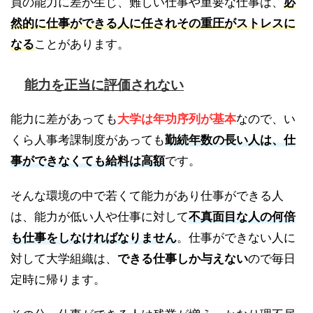
員の能力に差が生じ、難しい仕事や重要な仕事は、
必
然的に仕事ができる人に任されその重圧がストレスに
なる
ことがあります。
能力を正当に評価されない
能力に差があっても
大学は年功序列が基本
なので、い
くら人事考課制度があっても
勤続年数の長い人は、仕
事ができなくても給料は高額
です。
そんな環境の中で若くて能力があり仕事ができる人
は、能力が低い人や仕事に対して
不真面目な人の何倍
も仕事をしなければなりません
。仕事ができない人に
対して大学組織は、
できる仕事しか与えない
ので毎日
定時に帰ります。