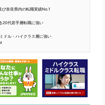
び奈良県内の転職実績No.1
る20代若手層転職に強い
上のミドル・ハイクラス層に強い
』