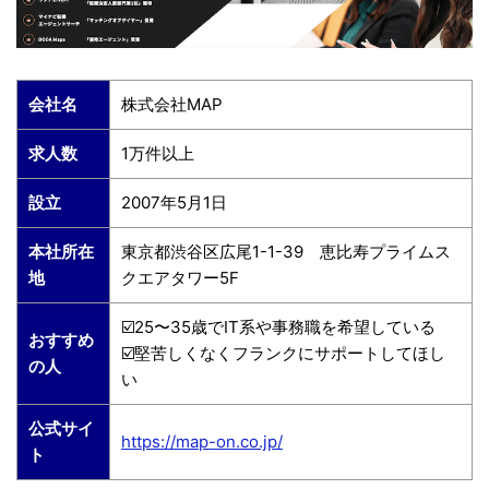
会社名
株式会社MAP
求人数
1万件以上
設立
2007年5月1日
本社所在
東京都渋谷区広尾1-1-39 恵比寿プライムス
地
クエアタワー5F
☑️25〜35歳でIT系や事務職を希望している
おすすめ
☑️堅苦しくなくフランクにサポートしてほし
の人
い
公式サイ
https://map-on.co.jp/
ト