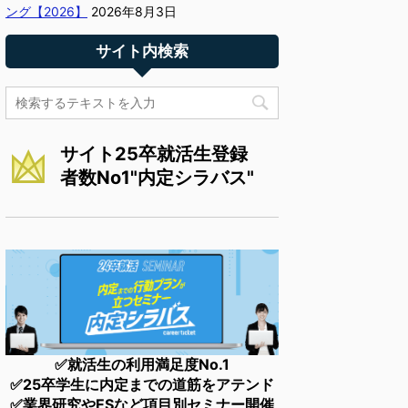
ング【2026】
2026年8月3日
サイト内検索
サイト25卒就活生登録
者数No1"内定シラバス"
✅就活生の利用満足度No.1
✅25卒学生に内定までの道筋をアテンド
✅業界研究やESなど項目別セミナー開催