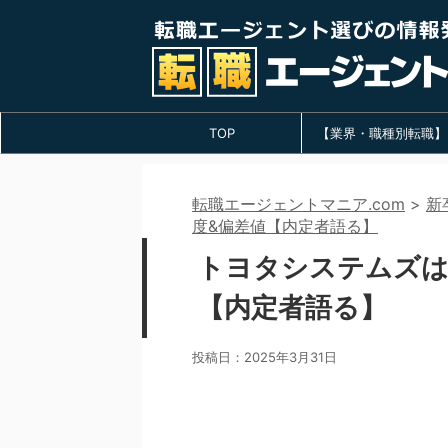
TOP
【業界・職種別転職】
転職エージェントマニア.com
>
新
度&偏差値【内定者語る】
トヨタシステムズは
【内定者語る】
投稿日：
2025年3月31日