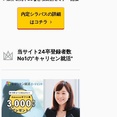
内定シラバスの詳細
はコチラ
当サイト24卒登録者数
No1の"キャリセン就活"