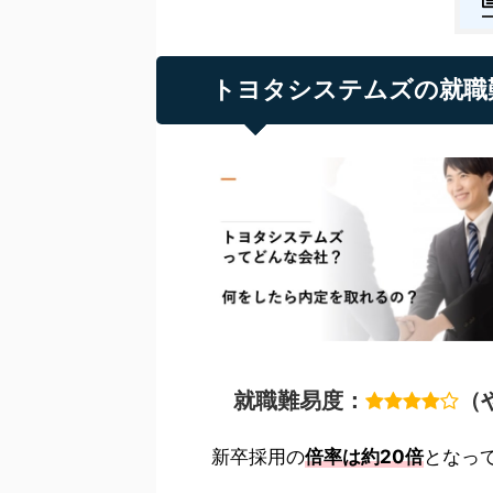
トヨタシステムズの就職
就職難易度：
（
新卒採用の
倍率は約20倍
となっ