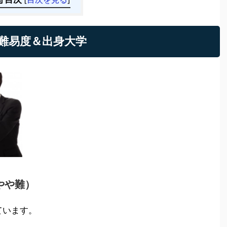
難易度＆出身大学
やや難）
ています。