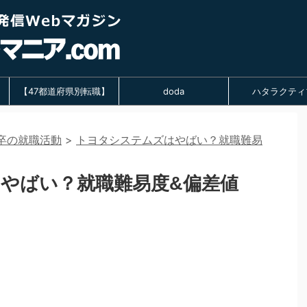
【47都道府県別転職】
doda
ハタラクティ
卒の就職活動
>
トヨタシステムズはやばい？就職難易
やばい？就職難易度&偏差値