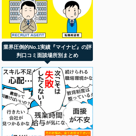
業界圧倒的No.1実績『マイナビ』の評
判口コミ面談場所別まとめ