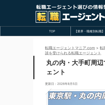
TOP
【業界・職種別転職】
転職エージェントマニア.com
>
転
談を受けられる転職エージェント
丸の内・大手町周辺
ェント
更新日：
2026年8月5日