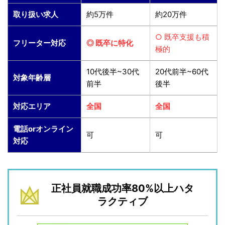
取り扱い求人
約5万件
約20万件
○ 既卒支援も積
フリーター対応
◎ 既卒に特化
極的
10代後半~30代
20代前半~60代
対象年齢層
前半
後半
対応エリア
全国
全国
電話orオンライン
可
可
対応
正社員就職成功率80%以上ハタ
ラクティブ