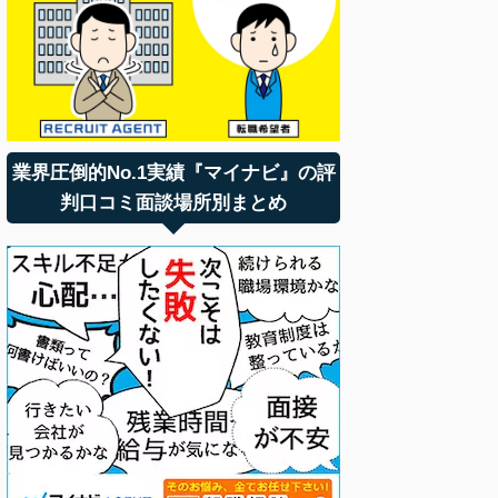
業界圧倒的No.1実績『マイナビ』の評
判口コミ面談場所別まとめ