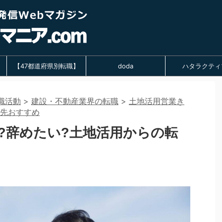
【47都道府県別転職】
doda
ハタラクティ
職活動
>
建設・不動産業界の転職
>
土地活用営業き
職先おすすめ
?辞めたい?土地活用からの転