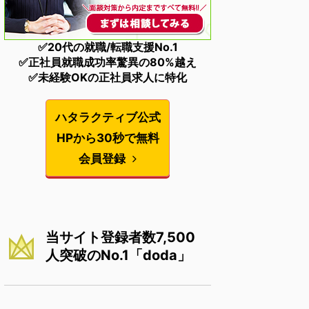
✅20代の就職/転職支援No.1
✅正社員就職成功率驚異の80%越え
✅未経験OKの正社員求人に特化
ハタラクティブ公式
HPから30秒で無料
会員登録
当サイト登録者数7,500
人突破のNo.1「doda」