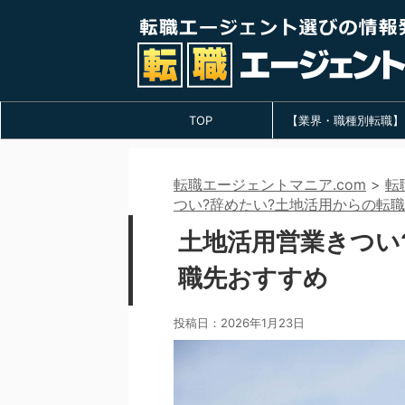
TOP
【業界・職種別転職】
転職エージェントマニア.com
>
転
つい?辞めたい?土地活用からの転
土地活用営業きつい
職先おすすめ
投稿日：
2026年1月23日