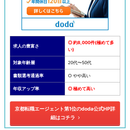
◎ 約8,000件(極めて多
求人の豊富さ
い)
対象年齢層
20代〜50代
書類選考通過率
○ やや高い
年収アップ率
◎ 極めて高い
京都転職エージェント第1位のdoda公式HP詳
細はコチラ