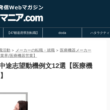
【47都道府県別転職】
doda
ハタラクティ
職活動
>
メーカーの転職・就職
>
医療機器メーカー
器業界/医療機器営業】
中途志望動機例文12選【医療機
業】