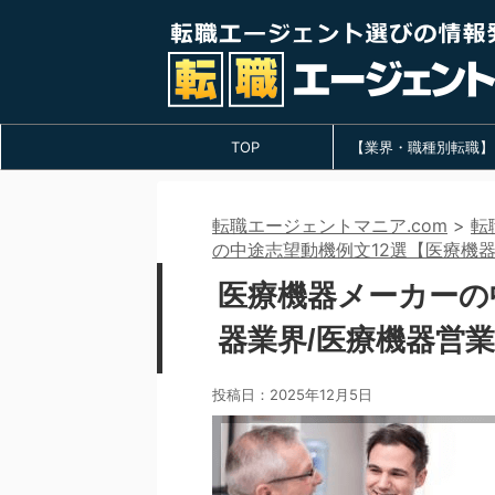
TOP
【業界・職種別転職】
転職エージェントマニア.com
>
転
の中途志望動機例文12選【医療機
医療機器メーカーの
器業界/医療機器営
投稿日：
2025年12月5日