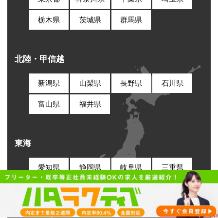
栃木県
茨城県
群馬県
北陸・甲信越
新潟県
山梨県
長野県
石川県
富山県
福井県
東海
愛知県
静岡県
岐阜県
三重県
関西