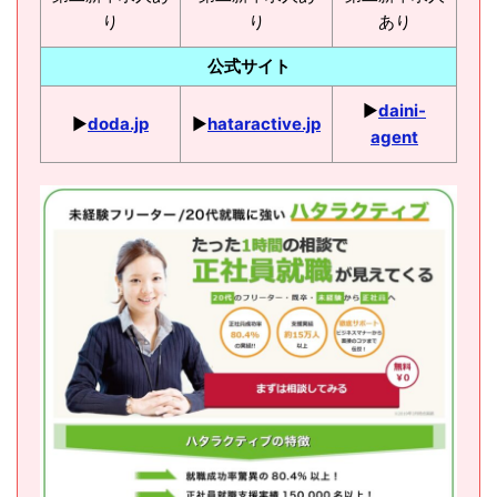
り
り
あり
公式サイト
▶︎
daini-
▶︎
doda.jp
▶︎
hataractive.jp
agent