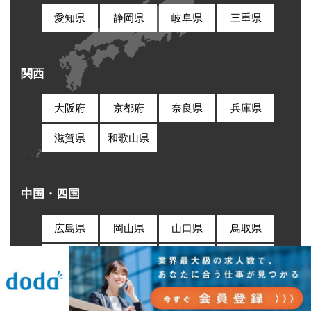
愛知県
静岡県
岐阜県
三重県
関西
大阪府
京都府
奈良県
兵庫県
滋賀県
和歌山県
中国・四国
広島県
岡山県
山口県
鳥取県
島根県
香川県
徳島県
愛媛県
高知県