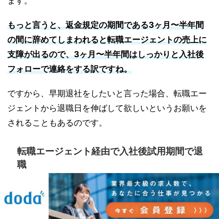
ます。
もっと言うと、返金規定の期間である3ヶ月〜半年間
の間に辞めてしまわれると転職エージェントの売上に
支障が出るので、3ヶ月〜半年間はしっかりと入社後
フォローで連絡をする訳ですね。
ですから、早期退社をしたいと言った場合、転職エー
ジェントから退職日を伸ばして欲しいというお願いを
されることもあるのです。
転職エージェント経由で入社後試用期間で退
職
通常一般的な企業では、入社後の試用期間は
3ヶ月
で
定められていることが多いため、3ヶ月以内で退職す
る場合は転職エージェントの返金対象になる可能性が