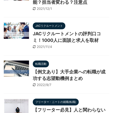
能？担当者変わる？注意点
2021/12/1
JACリクルートメント
JACリクルートメントの評判口コ
ミ！1000人に面談と求人を取材
2021/11/4
転職活動
【例文あり】大手企業への転職が成
功する志望動機例まとめ
2022/9/7
フリーター・ニートの就職(転職)
【フリーター必見】人と関わらない