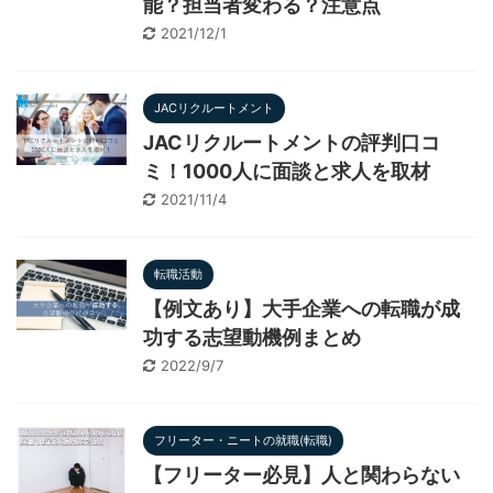
能？担当者変わる？注意点
2021/12/1
JACリクルートメント
JACリクルートメントの評判口コ
ミ！1000人に面談と求人を取材
2021/11/4
転職活動
【例文あり】大手企業への転職が成
功する志望動機例まとめ
2022/9/7
フリーター・ニートの就職(転職)
【フリーター必見】人と関わらない