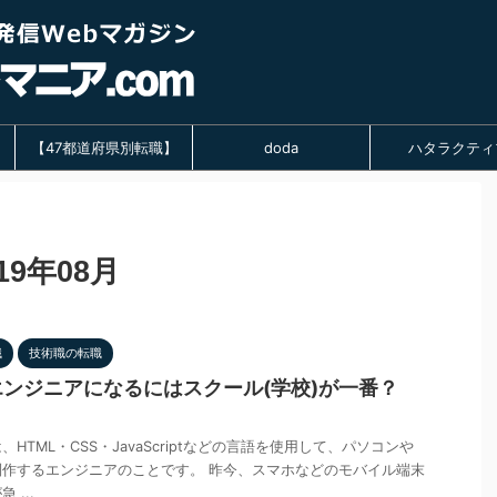
【47都道府県別転職】
doda
ハタラクティ
9年08月
職
技術職の転職
ンジニアになるにはスクール(学校)が一番？
HTML・CSS・JavaScriptなどの言語を使用して、パソコンや
作するエンジニアのことです。 昨今、スマホなどのモバイル端末
...