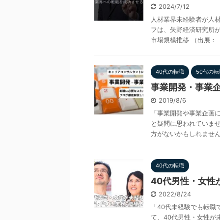
2024/7/12
人材業界未経験者が人材
フは、矢野経済研究所が
市場規模推移 （出展：「
40代の転職
50代の転
事業開発・事業
2019/8/6
「事業開発や事業企画
と疑問に思われていませ
方がないかもしれませんが
40代の転職
40代男性・女性
2022/8/24
「40代未経験でも転職
て、40代男性・女性が