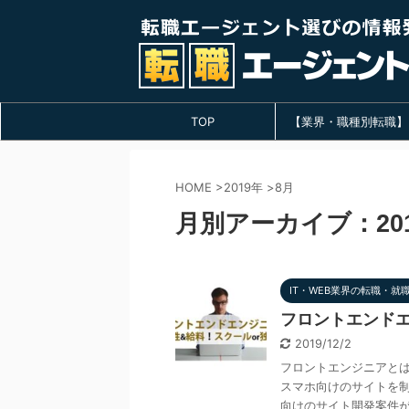
TOP
【業界・職種別転職】
HOME
>
2019年
>
8月
月別アーカイブ：201
IT・WEB業界の転職・就
フロントエンドエ
2019/12/2
フロントエンジニアとは、
スマホ向けのサイトを制
向けのサイト開発案件が急 