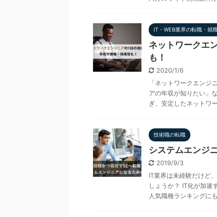
IT・WEB業界の転職・就
ネットワークエ
も！
2020/1/6
「ネットワークエンジ
アの年収が知りたい」な
ぎ、安定したネットワーク
技術職の転職
システムエンジニ
2019/9/3
IT業界は未経験だけど
しょうか？ IT化が加
人気職種ランキングにも上