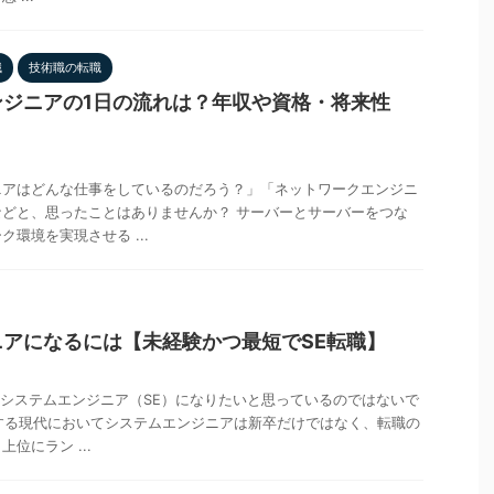
職
技術職の転職
ンジニアの1日の流れは？年収や資格・将来性
ニアはどんな仕事をしているのだろう？」「ネットワークエンジニ
どと、思ったことはありませんか？ サーバーとサーバーをつな
環境を実現させる ...
アになるには【未経験かつ最短でSE転職】
、システムエンジニア（SE）になりたいと思っているのではないで
速する現代においてシステムエンジニアは新卒だけではなく、転職の
位にラン ...