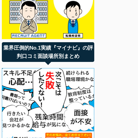
業界圧倒的No.1実績『マイナビ』の評
判口コミ面談場所別まとめ