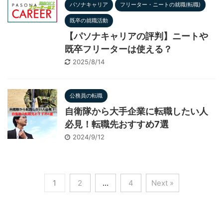
パソナキャリア
フリーター・ニートの就職(転職)
既卒の就職活動
【パソナキャリアの評判】ニートや
既卒フリーターは使える？
2025/8/14
公務員の転職
自衛隊から大手企業に転職したい人
必見！転職先おすすめ7選
2024/9/12
1
2
…
4
Next »