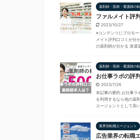
薬剤師・医師・看護師の
ファルメイト評
2023/10/27
※コンテンツにプロモー
メイト評判口コミが分か
の薬剤師が分かる 派遣薬
薬剤師・医師・看護師の
お仕事ラボの評
2023/7/26
本記事の要約 お仕事ラ
を利用するなら他の薬剤
エージェントとして高い人
業界別転職エージェント
広告業界の転職エ