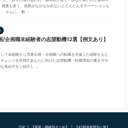
、残業も多く、成果がなかなか出ないとどんどんモチベーションも
さらに、 数 ...
動
画/企画職未経験者の志望動機12選【例文あり】
として未経験から営業企画・企画職への転職を支援した経験をもと
アチェンジを目指すあなたに向けた志望動機・転職理由の書き方や
進め方をご紹介し ...
TOP
【業界・職種別まとめ】
【47都道府県別一覧】