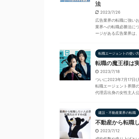
法
2023/7/26
広告業界の転職に強い
業界への転職必勝法につ
ージがある広告業界は、転
転職エージェントの使い
転職の魔王様は実
2023/7/18
ついに2023年7月17
転職エージェント界隈の
代理店出身の女性主人公・
建設・不動産業界の転職
不動産から転職
2023/7/12
成約件数や売り上げと