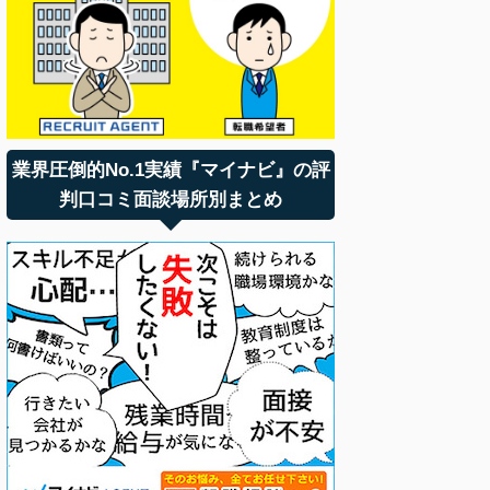
業界圧倒的No.1実績『マイナビ』の評
判口コミ面談場所別まとめ