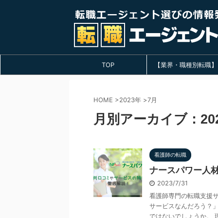
TOP
【業界・職種別転職】
HOME
>
2023年
>
7月
月別アーカイブ：202
看護師の転職
ナースパワー人
2023/7/31
看護師専門の転職支援
サービスなんだろう？
ではないでしょうか。 現