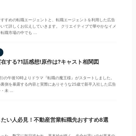
おすすめの転職エージェントと、転職エージェントを利用した広告
いて詳しくお伝えしていきます。 クリエイティブで華やかなイメ
職市場の中でも ...
方
在する?1話感想!原作は?キャスト相関図
日(月)の午後10時よりドラマ『転職の魔王様』がスタートしました。
裏側を暴露する内容と実際にありそうな25歳で新卒入社した広告
未 ...
したい人必見！不動産営業転職先おすすめ8選
いった、数字に毎日追われ、基本給が低く、歩合が高いのが基本の