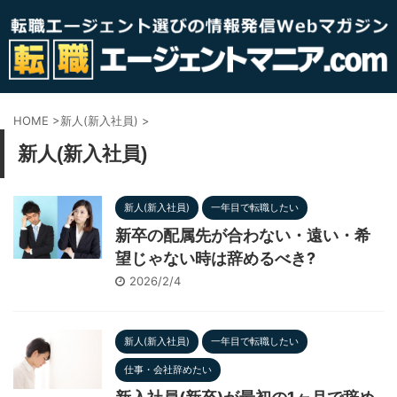
HOME
>
新人(新入社員)
>
新人(新入社員)
新人(新入社員)
一年目で転職したい
新卒の配属先が合わない・遠い・希
望じゃない時は辞めるべき?
2026/2/4
新人(新入社員)
一年目で転職したい
仕事・会社辞めたい