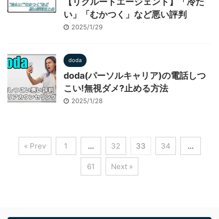
【リクルートエージェント】「冷た
い」「むかつく」など悪い評判
2025/1/29
doda
doda(パーソルキャリア)の電話しつ
こい!無視ダメ?止める方法
2025/1/28
« Prev
1
…
32
33
34
…
61
Next »