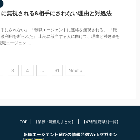
方
トに無視される&相手にされない理由と対処法
手にされない」 「転職エージェントに連絡を無視される」 「転
談利用を断られた」 上記に該当する人に向けて、理由と対処法を
職エージェン ...
3
4
…
61
Next »
TOP
【業界・職種別まとめ】
【47都道府県別一覧】