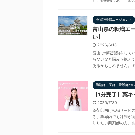
と、長崎県でおすすめの転
地域別転職エージェント
富山県の転職エ
い】
2026/6/16
富山で転職活動をして
らないなど悩みを抱えて
あるかもしれません。 結
薬剤師・医師・看護師の
【1分完了】薬
2026/7/30
薬剤師向け転職サービス
る、業界内でも評判が高
知りたい薬剤師の方、ある