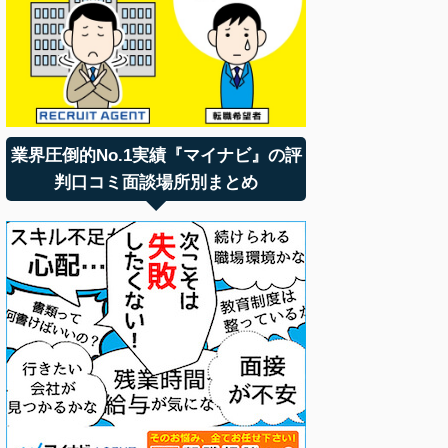
業界圧倒的No.1実績『マイナビ』の評
判口コミ面談場所別まとめ