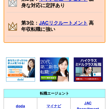
身な対応に定評あり
第3位：
JACリクルートメント
高
年収転職に強い
転職エージェント
JAC
doda
マイナビ
Recruitment