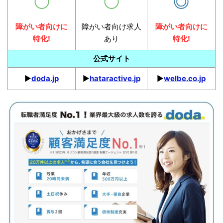
障がい者向けに
障がい者向け求人
障がい者向けに
特化!
あり
特化!
公式サイト
▶︎
doda.jp
▶︎
hataractive.jp
▶︎
welbe.co.jp