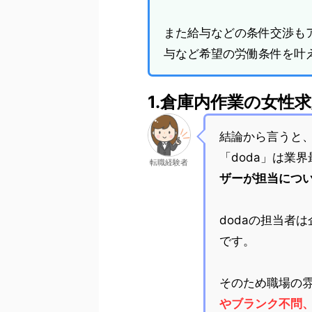
また給与などの条件交渉も
与など希望の労働条件を叶
1.倉庫内作業の女性
結論から言うと
「doda」は業
転職経験者
ザーが担当につ
dodaの担当者
です。
そのため職場の
やブランク不問、