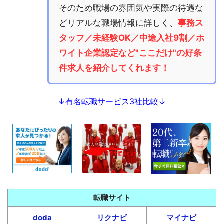
そのため職場の雰囲気や実際の待遇な
どリアルな職場情報に詳しく、
事務ス
タッフ／未経験OK／中途入社9割／ホ
ワイト企業認定など"ここだけ"の好条
件求人を紹介してくれます！
↓有名転職サービス3社比較↓
転職サイト
doda
リクナビ
マイナビ