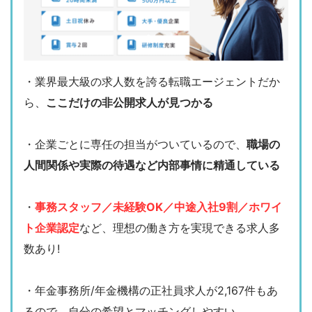
・業界最大級の求人数を誇る転職エージェントだか
ら、
ここだけの非公開求人が見つかる
・企業ごとに専任の担当がついているので、
職場の
人間関係や実際の待遇など内部事情に精通している
・
事務スタッフ／未経験OK／中途入社9割／ホワイ
ト企業認定
など、理想の働き方を実現できる求人多
数あり!
・年金事務所/年金機構の正社員求人が2,167件もあ
るので、自分の希望とマッチングしやすい