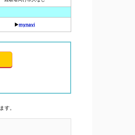
▶︎
mynavi
れます。