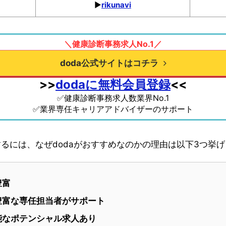
▶︎
rikunavi
＼健康診断事務求人No.1／
doda公式サイトはコチラ
>>
dodaに無料会員登録
<<
✅健康診断事務求人数業界No.1
✅業界専任キャリアアドバイザーのサポート
るには、なぜdodaがおすすめなのかの理由は以下3つ挙
豊富
豊富な専任担当者がサポート
能なポテンシャル求人あり