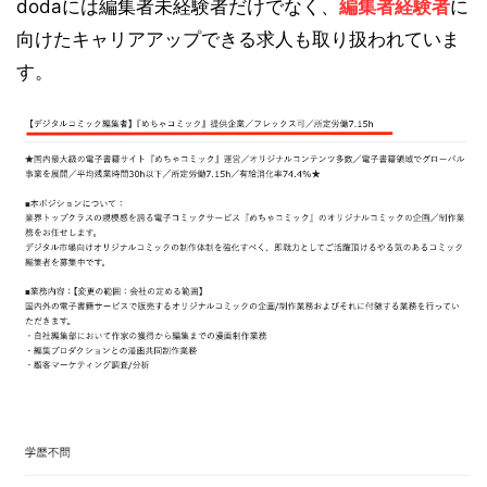
dodaには編集者未経験者だけでなく、
編集者経験者
に
向けたキャリアアップできる求人も取り扱われていま
す。