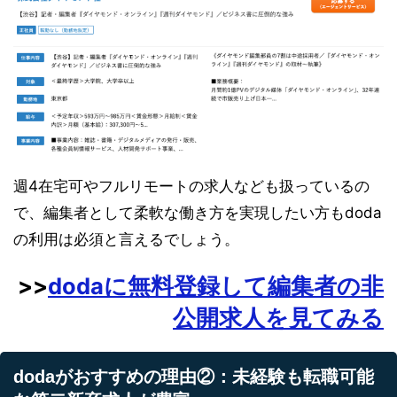
週4在宅可やフルリモートの求人なども扱っているの
で、編集者として柔軟な働き方を実現したい方もdoda
の利用は必須と言えるでしょう。
>>
dodaに無料登録して編集者の非
公開求人を見てみる
dodaがおすすめの理由②：未経験も転職可能