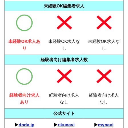
未経験OK編集者求人
未経験OK求人あ
未経験OK求人な
未経験OK求人な
り
し
し
経験者向け編集者求人数
経験者向け求人
経験者向け求人
経験者向け求人
あり
なし
なし
公式サイト
▶︎
doda.jp
▶︎
rikunavi
▶︎
mynavi