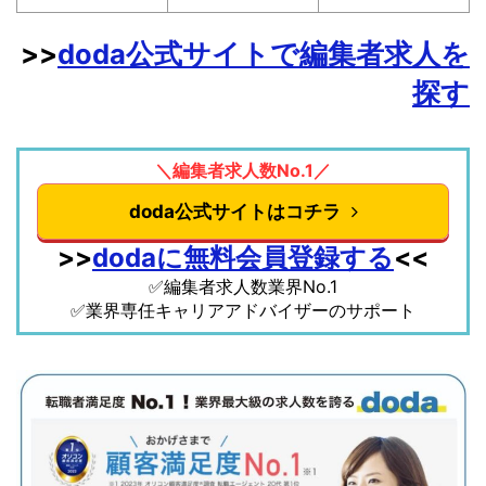
>>
doda公式サイトで編集者求人を
探す
＼編集者求人数No.1／
doda公式サイトはコチラ
>>
dodaに無料会員登録する
<<
✅編集者求人数業界No.1
✅業界専任キャリアアドバイザーのサポート