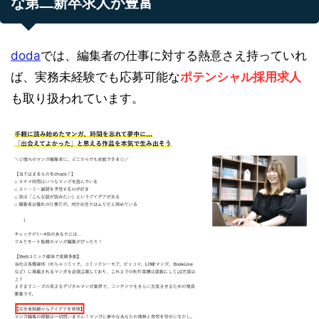
な第二新卒求人が豊富
doda
では、編集者の仕事に対する熱意さえ持っていれ
ば、実務未経験でも応募可能な
ポテンシャル採用求人
も取り扱われています。