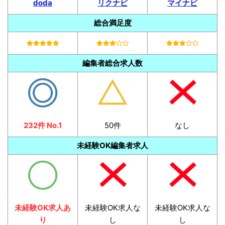
doda
リクナビ
マイナビ
総合満足度
編集者総合求人数
232件 No.1
50件
なし
未経験OK編集者求人
未経験OK求人あ
未経験OK求人な
未経験OK求人な
り
し
し