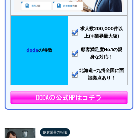
求人数200,000件以
上(※業界最大級)
顧客満足度No.1の親
doda
の特徴
身な対応！
北海道~九州全国に面
談拠点あり！
飲食業界の転職