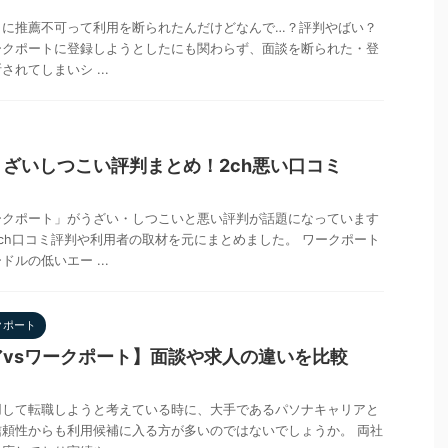
トに推薦不可って利用を断られたんだけどなんで…？評判やばい？
ークポートに登録しようとしたにも関わらず、面談を断られた・登
れてしまいシ ...
ざいしつこい評判まとめ！2ch悪い口コミ
ークポート」がうざい・しつこいと悪い評判が話題になっています
ch口コミ評判や利用者の取材を元にまとめました。 ワークポート
ルの低いエー ...
クポート
vsワークポート】面談や求人の違いを比較
用して転職しようと考えている時に、大手であるパソナキャリアと
頼性からも利用候補に入る方が多いのではないでしょうか。 両社