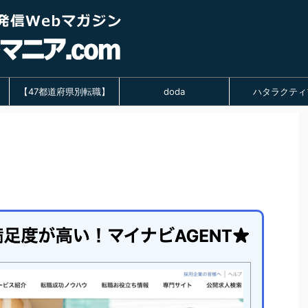
【47都道府県別転職】
doda
ハタラクティ