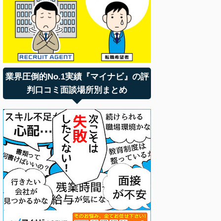
業界圧倒的No.1実績『マイナビ』の評
判口コミ面談場所別まとめ