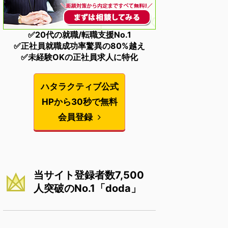
✅20代の就職/転職支援No.1
✅正社員就職成功率驚異の80%越え
✅未経験OKの正社員求人に特化
ハタラクティブ公式
HPから30秒で無料
会員登録
当サイト登録者数7,500
人突破のNo.1「doda」