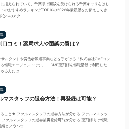
富に揃えられていて、千葉県で面談を受けられる千葉キャリをはじ
トのおすすめランキングTOP10の2026年最新版をお伝えして参
心へのアク ...
転職
判口コミ！薬局求人や面談の質は？
ンサルタントや労働者派遣事業などを手がける「株式会社CMEコン
る転職エージェントです。 「CME薬剤師を転職活動で利用した
る方には ...
転職
ァルマスタッフの退会方法！再登録は可能？
ること★ ファルマスタッフの退会方法が分かる ファルマスタッ
 ファルマスタッフの退会後再登録可能か分かる 薬剤師向け転職
績とノウハウ ...