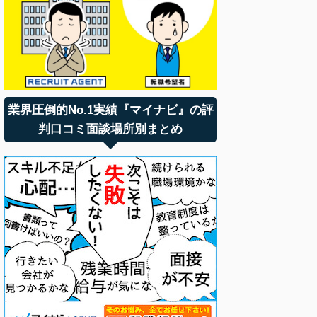
業界圧倒的No.1実績『マイナビ』の評
判口コミ面談場所別まとめ