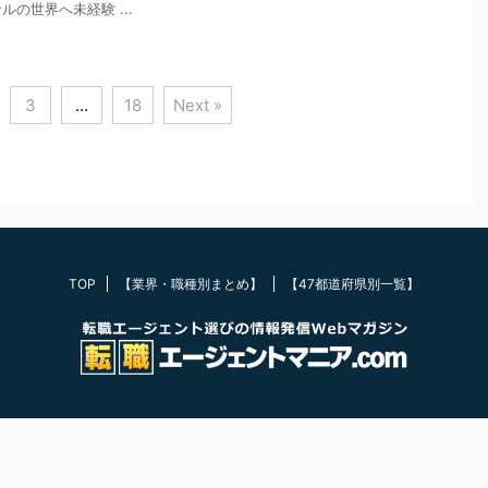
の世界へ未経験 ...
3
…
18
Next »
TOP
【業界・職種別まとめ】
【47都道府県別一覧】