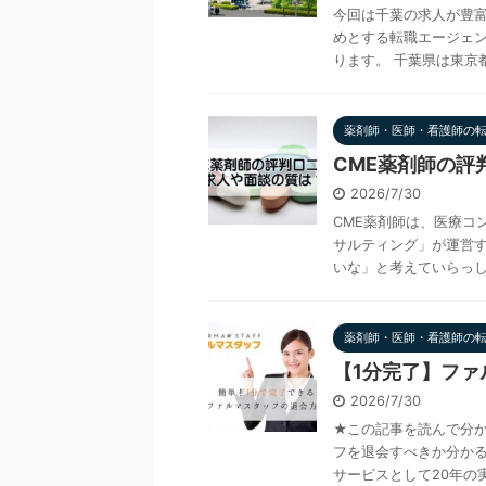
今回は千葉の求人が豊
めとする転職エージェン
ります。 千葉県は東京都
薬剤師・医師・看護師の
CME薬剤師の評
2026/7/30
CME薬剤師は、医療コ
サルティング」が運営す
いな」と考えていらっしゃ
薬剤師・医師・看護師の
【1分完了】フ
2026/7/30
★この記事を読んで分か
フを退会すべきか分かる
サービスとして20年の実