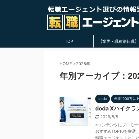
TOP
【業界・職種別転職】
HOME
>
2026年
年別アーカイブ：20
doda
年収1000万以
doda Xハイ
2026/8/5
※コンテンツにプロモー
おすすめTOP10を厳選
転職エージェントと、ハ .